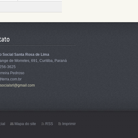
tato
o Social Santa Rosa de Lima
ange de Morretes, 691, Curitiba, Paraná
3256-3625
rreira Pedroso
@terra.com.br
oso
cialsrl@
gmail.co
m
cial
Mapa do site
RSS
Imprimir