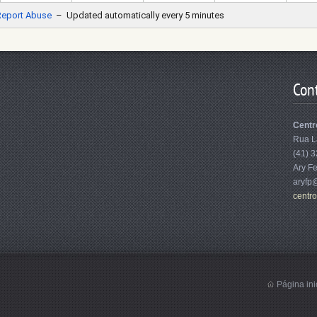
Con
Centr
Rua L
(41) 
Ary Fe
aryfp
centr
Página ini