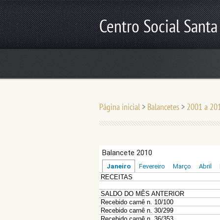
Centro Social Santa
Página inicial
>
Balancetes
>
2001 a 201